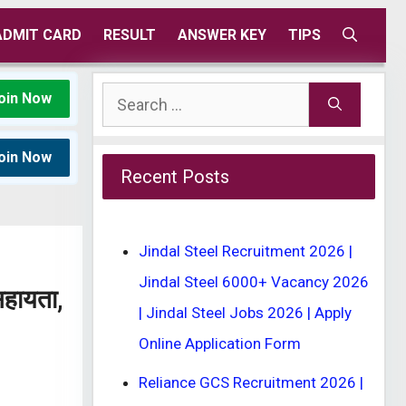
ADMIT CARD
RESULT
ANSWER KEY
TIPS
Search
oin Now
for:
oin Now
Recent Posts
Jindal Steel Recruitment 2026 |
Jindal Steel 6000+ Vacancy 2026
हायता,
| Jindal Steel Jobs 2026 | Apply
Online Application Form
Reliance GCS Recruitment 2026 |