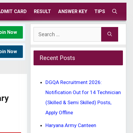
ADMIT CARD
RESULT
ANSWER KEY
TIPS
Search
oin Now
for:
oin Now
Recent Posts
DGQA Recruitment 2026:
Notification Out for 14 Technician
ary
(Skilled & Semi Skilled) Posts,
Apply Offline
Haryana Army Canteen