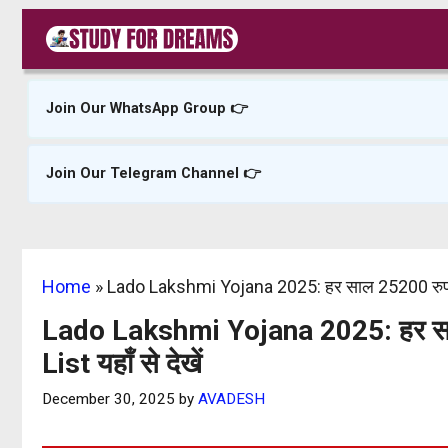
Skip
to
content
Join Our WhatsApp Group 👉
Join Our Telegram Channel 👉
Home
»
Lado Lakshmi Yojana 2025: हर साल 25200 रुपए मिल
Lado Lakshmi Yojana 2025: हर साल 
List यहाँ से देखें
December 30, 2025
by
AVADESH