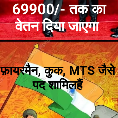
69900/- तक का
वेतन दिया जाएगा
फ़ायरमैन, कुक, MTS जैसे
पद शामिलहैं